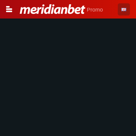
Promo